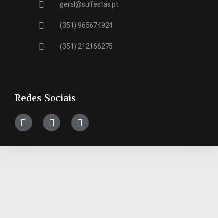
geral@sulfestas.pt
(351) 965674924
(351) 212166275
Redes Sociais