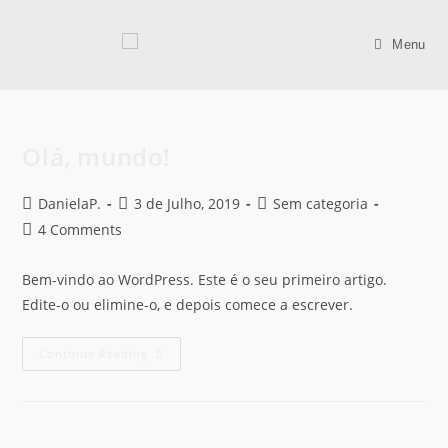
Skip
to
Menu
content
Olá, mundo!
Post
Post
Post
DanielaP.
3 de Julho, 2019
Sem categoria
author:
published:
category:
Post
4 Comments
comments:
Bem-vindo ao WordPress. Este é o seu primeiro artigo.
Edite-o ou elimine-o, e depois comece a escrever.
Olá,
Continue Reading
Mundo!